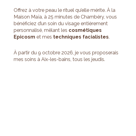
Offrez à votre peau le rituel qu’elle mérite. À la
Maison Maïa, à 25 minutes de Chambéry, vous
bénéficiez d’un soin du visage entièrement
personnalisé, mêlant les
cosmétiques
Epicosm
et mes
techniques facialistes
.
À partir du 9 octobre 2026, je vous proposerais
mes soins à Aix-les-bains, tous les jeudis.
Une idée
cadeau ?
Le Soin du Visage Sur Mesure et le Glowy Flash