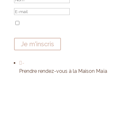
J'accepte de recevoir la Newsletter de
Maison Maïa. Voir la politique de confidentialités
Je m'inscris

-
Prendre rendez-vous à la Maison Maïa