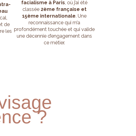
facialisme à Paris
, où j’ai été
tra-
classée
2ème française et
eau
15ème internationale
. Une
cal,
reconnaissance qui m’a
et de
profondément touchée et qui valide
re les
une décennie d’engagement dans
ce métier.
 visage
ence ?