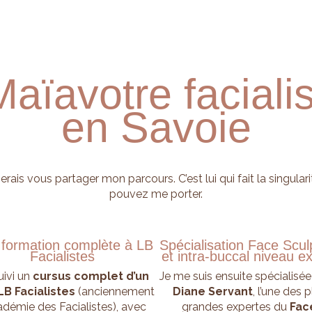
Maïa
votre faciali
en Savoie
erais vous partager mon parcours. C’est lui qui fait la singula
pouvez me porter.
formation complète à LB
Spécialisation Face Scul
Facialistes
et intra-buccal niveau e
suivi un
cursus complet d’un
Je me suis ensuite spécialisé
LB Facialistes
(anciennement
Diane Servant
, l’une des 
adémie des Facialistes), avec
grandes expertes du
Fac