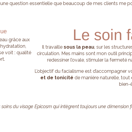
 une question essentielle que beaucoup de mes clients me p
Le soin f
que
 peau grâce aux
 hydratation,
Il travaille
sous la peau
, sur les structur
e voit : qualité
circulation. Mes mains sont mon outil principa
rt.
redessiner l’ovale, stimuler la fermeté 
L’objectif du facialisme est d’accompagner v
et de tonicité
de manière naturelle, tout
bien-ê
 soins du visage Epicosm qui intègrent toujours une dimension f