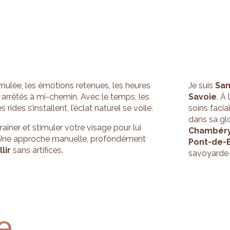
mulée, les émotions retenues, les heures
Je suis
San
 arrêtés à mi-chemin. Avec le temps, les
Savoie
. À
 rides s’installent, l’éclat naturel se voile.
soins facia
dans sa glo
drainer et stimuler votre visage pour lui
Chambéry,
é. Une approche manuelle, profondément
Pont-de-
llir
sans artifices.
savoyarde 
e,