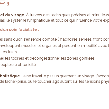
el du visage
. À travers des techniques précises et minutieuses
ias, le système lymphatique et tout ce qui influence votre ex
’un soin facialiste :
és sans qu’on s’en rende compte (mâchoires serrées, front con
i enveloppent muscles et organes et perdent en mobilité avec
les traits
iner les toxines et décongestionner les zones gonflées
ouplesse et tonicité
t
holistique
. Je ne travaille pas uniquement un visage : j’acc
 lâcher-prise, où le toucher agit autant sur les tensions phy