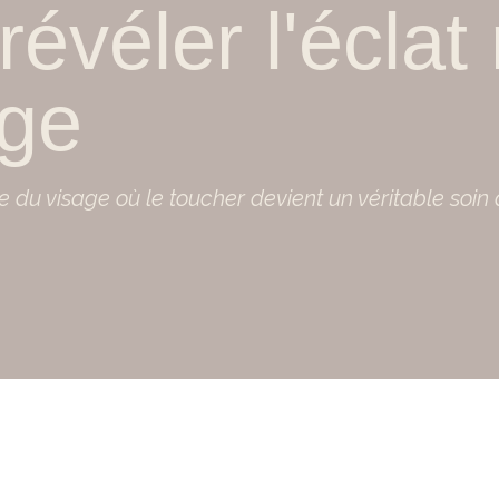
révéler l'éclat
age
e du visage où le toucher devient un véritable soin