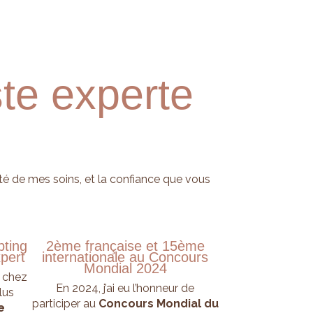
ste experte
rité de mes soins, et la confiance que vous
pting
2ème française et 15ème
xpert
internationale au Concours
Mondial 2024
e chez
En 2024, j’ai eu l’honneur de
plus
participer au
Concours Mondial du
e