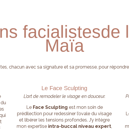
ns facialistes
de 
Maïa
alistes, chacun avec sa signature et sa promesse, pour répond
Le Face Sculpting
e
L’art de remodeler le visage en douceur.
P
 du
Le
Face Sculpting
est mon soin de
es
prédilection pour redessiner l’ovale du visage
L
qui
et libérer les tensions profondes. J’y intègre
t
mon expertise
intra-buccal niveau expert
,
m
l
.