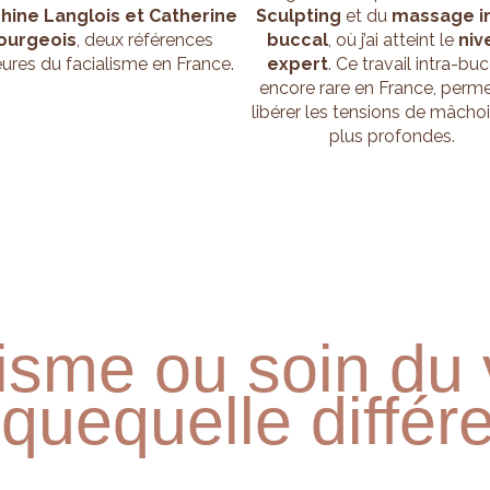
hine Langlois et Catherine
Sculpting
et du
massage in
ourgeois
, deux références
buccal
, où j’ai atteint le
niv
ures du facialisme en France.
expert
. Ce travail intra-buc
encore rare en France, perm
libérer les tensions de mâchoi
plus profondes.
isme ou soin du
ique
quelle différ