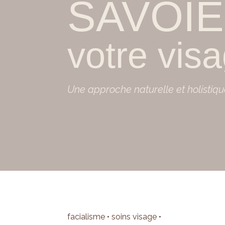
SAVOIE
votre vis
Une approche naturelle et holistiqu
facialisme • soins visage •